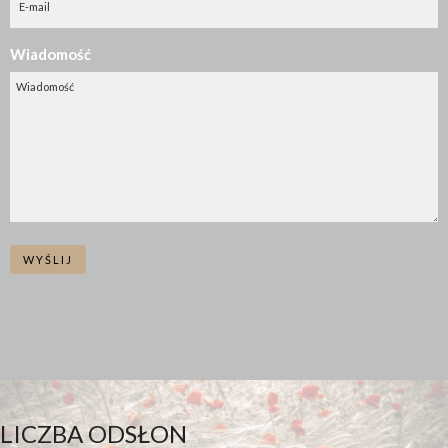
Wiadomość
WYŚLIJ
LICZBA ODSŁON