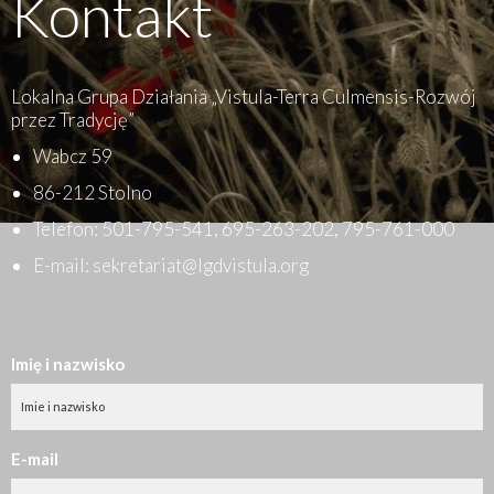
Kontakt
Lokalna Grupa Działania „Vistula-Terra Culmensis-Rozwój
przez Tradycję”
Wabcz 59
86-212 Stolno
Telefon:
501-795-541
,
695-263-202
,
795-761-000
E-mail:
sekretariat@lgdvistula.org
Imię i nazwisko
E-mail