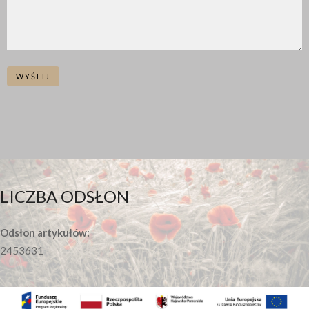
WYŚLIJ
LICZBA ODSŁON
Odsłon artykułów:
2453631