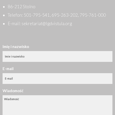
86-212 Stolno
Telefon:
501-795-541
,
695-263-202
,
795-761-000
E-mail:
sekretariat@lgdvistula.org
Imię i nazwisko
E-mail
Wiadomość