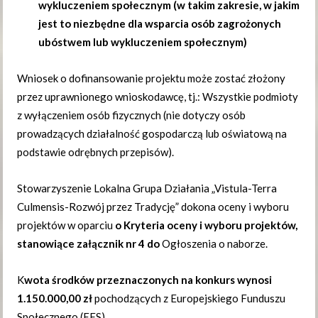
wykluczeniem społecznym (w takim zakresie, w jakim
jest to niezbędne dla wsparcia osób zagrożonych
ubóstwem lub wykluczeniem społecznym)
Wniosek o dofinansowanie projektu może zostać złożony
przez uprawnionego wnioskodawcę, tj.: Wszystkie podmioty
z wyłączeniem osób fizycznych (nie dotyczy osób
prowadzących działalność gospodarczą lub oświatową na
podstawie odrębnych przepisów).
Stowarzyszenie Lokalna Grupa Działania „Vistula-Terra
Culmensis-Rozwój przez Tradycję” dokona oceny i wyboru
projektów w oparciu
o Kryteria oceny i wyboru projektów,
stanowiące załącznik nr 4 do
Ogłoszenia o naborze.
K
wota środków przeznaczonych na konkurs wynosi
1.150.000,00 zł
pochodzących z Europejskiego Funduszu
Społecznego (EFS).